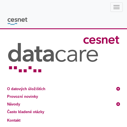
Oddělení datových úložišť CESNET
Postranní lišta
O datových úložištích
Provozní novinky
Návody
Často kladené otázky
Kontakt