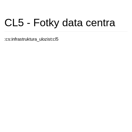
CL5 - Fotky data centra
:cs:infrastruktura_ulozist:cl5