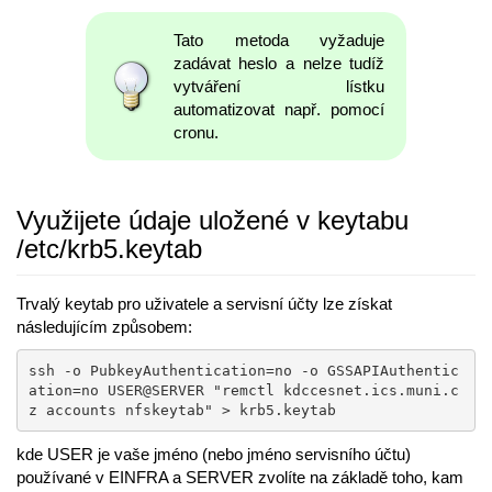
Tato metoda vyžaduje
zadávat heslo a nelze tudíž
vytváření lístku
automatizovat např. pomocí
cronu.
Využijete údaje uložené v keytabu
/etc/krb5.keytab
Trvalý keytab pro uživatele a servisní účty lze získat
následujícím způsobem:
ssh -o PubkeyAuthentication=no -o GSSAPIAuthentic
ation=no USER@SERVER "remctl kdccesnet.ics.muni.c
z accounts nfskeytab" > krb5.keytab
kde USER je vaše jméno (nebo jméno servisního účtu)
používané v EINFRA a SERVER zvolíte na základě toho, kam