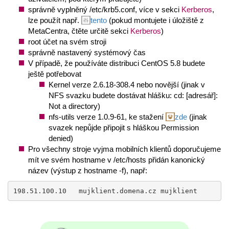
správně vyplněný /etc/krb5.conf, více v sekci
Kerberos
,
lze použít např.
tento
(pokud montujete i úložiště z
MetaCentra, čtěte určitě sekci
Kerberos
)
root účet na svém stroji
správně nastavený systémový čas
V případě, že používáte distribuci CentOS 5.8 budete
ještě potřebovat
Kernel verze 2.6.18-308.4 nebo novější (jinak v
NFS svazku budete dostávat hlášku: cd: [adresář]:
Not a directory)
nfs-utils verze 1.0.9-61, ke stažení
zde
(jinak
svazek nepůjde připojit s hláškou Permission
denied)
Pro všechny stroje vyjma mobilních klientů doporučujeme
mít ve svém hostname v /etc/hosts přidán kanonický
název (výstup z hostname -f), např:
198.51.100.10   mujklient.domena.cz mujklient