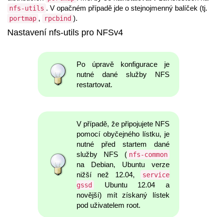
. V opačném případě jde o stejnojmenný balíček (tj.
nfs-utils
,
).
portmap
rpcbind
Nastavení nfs-utils pro NFSv4
Po úpravě konfigurace je
nutné dané služby NFS
restartovat.
V případě, že připojujete NFS
pomocí obyčejného lístku, je
nutné před startem dané
služby NFS (
nfs-common
na Debian, Ubuntu verze
nižší než 12.04,
service
Ubuntu 12.04 a
gssd
novější) mít získaný lístek
pod uživatelem root.