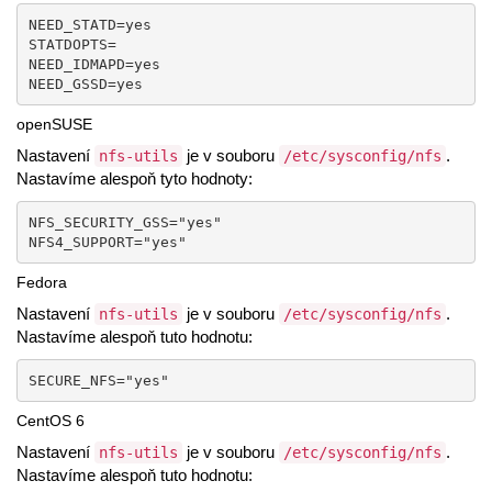
NEED_STATD=yes

STATDOPTS=

NEED_IDMAPD=yes

NEED_GSSD=yes      
openSUSE
Nastavení
je v souboru
.
nfs-utils
/etc/sysconfig/nfs
Nastavíme alespoň tyto hodnoty:
NFS_SECURITY_GSS="yes"

NFS4_SUPPORT="yes"
Fedora
Nastavení
je v souboru
.
nfs-utils
/etc/sysconfig/nfs
Nastavíme alespoň tuto hodnotu:
SECURE_NFS="yes"
CentOS 6
Nastavení
je v souboru
.
nfs-utils
/etc/sysconfig/nfs
Nastavíme alespoň tuto hodnotu: