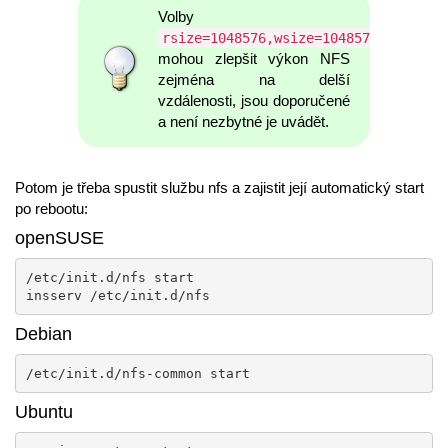
Volby
rsize=1048576,wsize=1048576
mohou zlepšit výkon NFS
zejména na delší
vzdálenosti, jsou doporučené
a není nezbytné je uvádět.
Potom je třeba spustit službu nfs a zajistit její automatický start
po rebootu:
openSUSE
/etc/init.d/nfs start 

insserv /etc/init.d/nfs
Debian
/etc/init.d/nfs-common start
Ubuntu