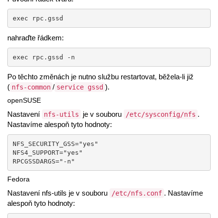
exec rpc.gssd
nahraďte řádkem:
exec rpc.gssd -n  
Po těchto změnách je nutno službu restartovat, běžela-li již
(
/
).
nfs-common
service gssd
openSUSE
Nastavení
je v souboru
.
nfs-utils
/etc/sysconfig/nfs
Nastavíme alespoň tyto hodnoty:
NFS_SECURITY_GSS="yes"

NFS4_SUPPORT="yes"  

RPCGSSDARGS="-n"
Fedora
Nastavení nfs-utils je v souboru
. Nastavíme
/etc/nfs.conf
alespoň tyto hodnoty: