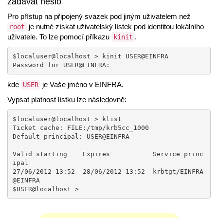
zadávat heslo
Pro přístup na připojený svazek pod jiným uživatelem než
je nutné získat uživatelský lístek pod identitou lokálního
root
uživatele. To lze pomocí příkazu
.
kinit
$localuser@localhost > kinit USER@EINFRA

Password for USER@EINFRA: 
kde
je Vaše jméno v EINFRA.
USER
Vypsat platnost lístku lze následovně:
$localuser@localhost > klist

Ticket cache: FILE:/tmp/krb5cc_1000

Default principal: USER@EINFRA

Valid starting    Expires           Service princ
ipal

27/06/2012 13:52  28/06/2012 13:52  krbtgt/EINFRA
@EINFRA

$USER@localhost >