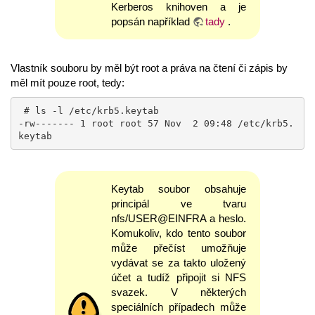
Kerberos knihoven a je
popsán například
tady
.
Vlastník souboru by měl být root a práva na čtení či zápis by
měl mít pouze root, tedy:
 # ls -l /etc/krb5.keytab 

-rw------- 1 root root 57 Nov  2 09:48 /etc/krb5.
keytab
Keytab soubor obsahuje
principál ve tvaru
nfs/USER@EINFRA a heslo.
Komukoliv, kdo tento soubor
může přečíst umožňuje
vydávat se za takto uložený
účet a tudíž připojit si NFS
svazek. V některých
speciálních případech může