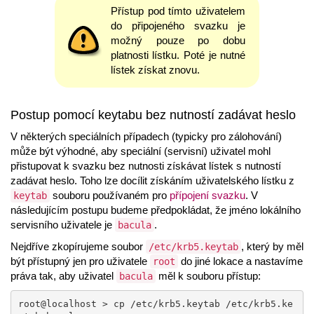
Přístup pod tímto uživatelem
do připojeného svazku je
možný pouze po dobu
platnosti lístku. Poté je nutné
lístek získat znovu.
Postup pomocí keytabu bez nutností zadávat heslo
V některých speciálních případech (typicky pro zálohování)
může být výhodné, aby speciální (servisní) uživatel mohl
přistupovat k svazku bez nutnosti získávat lístek s nutností
zadávat heslo. Toho lze docílit získáním uživatelského lístku z
souboru používaném pro
přípojení svazku
. V
keytab
následujícím postupu budeme předpokládat, že jméno lokálního
servisního uživatele je
.
bacula
Nejdříve zkopírujeme soubor
, který by měl
/etc/krb5.keytab
být přístupný jen pro uživatele
do jiné lokace a nastavíme
root
práva tak, aby uživatel
měl k souboru přístup:
bacula
root@localhost > cp /etc/krb5.keytab /etc/krb5.ke