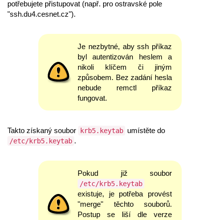
potřebujete přistupovat (např. pro ostravské pole
"ssh.du4.cesnet.cz").
Je nezbytné, aby ssh příkaz
byl autentizován heslem a
nikoli klíčem či jiným
způsobem. Bez zadání hesla
nebude remctl příkaz
fungovat.
Takto získaný soubor
umístěte do
krb5.keytab
.
/etc/krb5.keytab
Pokud již soubor
/etc/krb5.keytab
existuje, je potřeba provést
"merge" těchto souborů.
Postup se liší dle verze