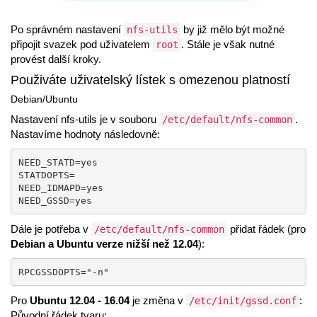
Po správném nastavení
by již mělo být možné
nfs-utils
připojit svazek pod uživatelem
. Stále je však nutné
root
provést další kroky.
Použiváte uživatelský lístek s omezenou platností
Debian/Ubuntu
Nastavení nfs-utils je v souboru
.
/etc/default/nfs-common
Nastavíme hodnoty následovně:
NEED_STATD=yes

STATDOPTS=

NEED_IDMAPD=yes

NEED_GSSD=yes
Dále je potřeba v
přidat řádek (pro
/etc/default/nfs-common
Debian a Ubuntu verze nižší než 12.04
):
RPCGSSDOPTS="-n"
Pro
Ubuntu 12.04 - 16.04
je změna v
:
/etc/init/gssd.conf
Původní řádek tvaru: