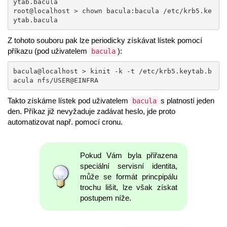
ytab.bacula

root@localhost > chown bacula:bacula /etc/krb5.ke
ytab.bacula
Z tohoto souboru pak lze periodicky získávat lístek pomocí
příkazu (pod uživatelem
):
bacula
bacula@localhost > kinit -k -t /etc/krb5.keytab.b
acula nfs/USER@EINFRA 
Takto získáme lístek pod uživatelem
s platností jeden
bacula
den. Příkaz již nevyžaduje zadávat heslo, jde proto
automatizovat např. pomocí cronu.
Pokud Vám byla přiřazena
speciální servisní identita,
může se formát princpipálu
trochu lišit, lze však získat
postupem níže.