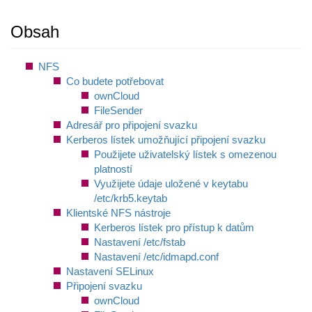
Obsah
NFS
Co budete potřebovat
ownCloud
FileSender
Adresář pro připojení svazku
Kerberos lístek umožňující připojení svazku
Použijete uživatelský lístek s omezenou
platností
Využijete údaje uložené v keytabu
/etc/krb5.keytab
Klientské NFS nástroje
Kerberos lístek pro přístup k datům
Nastavení /etc/fstab
Nastavení /etc/idmapd.conf
Nastavení SELinux
Připojení svazku
ownCloud