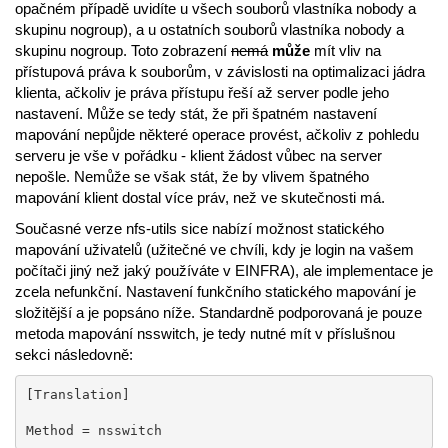
opačném případě uvidíte u všech souborů vlastníka nobody a
skupinu nogroup), a u ostatních souborů vlastníka nobody a
skupinu nogroup. Toto zobrazení
nemá
může
mít vliv na
přístupová práva k souborům, v závislosti na optimalizaci jádra
klienta, ačkoliv je práva přístupu řeší až server podle jeho
nastavení. Může se tedy stát, že při špatném nastavení
mapování nepůjde některé operace provést, ačkoliv z pohledu
serveru je vše v pořádku - klient žádost vůbec na server
nepošle. Nemůže se však stát, že by vlivem špatného
mapování klient dostal více práv, než ve skutečnosti má.
Současné verze nfs-utils sice nabízí možnost statického
mapování uživatelů (užitečné ve chvíli, kdy je login na vašem
počítači jiný než jaký používáte v EINFRA), ale implementace je
zcela nefunkční. Nastavení funkčního statického mapování je
složitější a je popsáno níže. Standardně podporovaná je pouze
metoda mapování nsswitch, je tedy nutné mít v příslušnou
sekci následovně:
[Translation]

Method = nsswitch