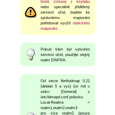
lístek získaný z keytabu
nebo speciálně přidělený
servisní účet, budete ke
správnému mapování
potřebovat využít
statického
mapování
.
Pokud Vám byl vytvořen
servisní účet, použijte stejný
realm EINFRA.
Od verze libnfsidmap 0.21
(debian 5 a vys) lze mit v
sekci [General] v
/etc/idmapd.conf polozku:
Local-Realms =
realm1,realm2,realm3
pro více realmů (pouze