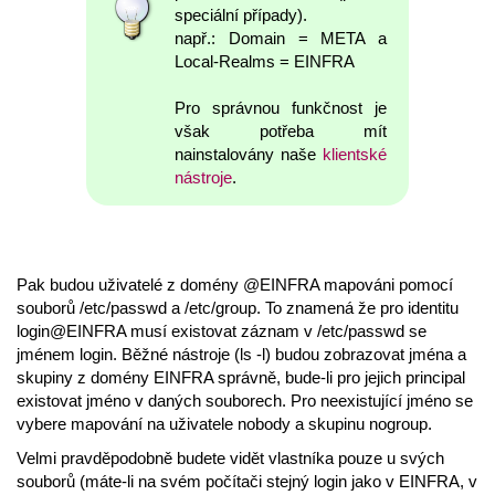
speciální případy).
např.: Domain = META a
Local-Realms = EINFRA
Pro správnou funkčnost je
však potřeba mít
nainstalovány naše
klientské
nástroje
.
Pak budou uživatelé z domény @EINFRA mapováni pomocí
souborů /etc/passwd a /etc/group. To znamená že pro identitu
login@EINFRA musí existovat záznam v /etc/passwd se
jménem login. Běžné nástroje (ls -l) budou zobrazovat jména a
skupiny z domény EINFRA správně, bude-li pro jejich principal
existovat jméno v daných souborech. Pro neexistující jméno se
vybere mapování na uživatele nobody a skupinu nogroup.
Velmi pravděpodobně budete vidět vlastníka pouze u svých
souborů (máte-li na svém počítači stejný login jako v EINFRA, v