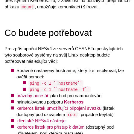
přes systém Kerberos. To, v závislosti na použitých přepínačích
příkazu
, umožňuje komunikaci i šifrovat.
mount
Co budete potřebovat
Pro zpřístupnění NFSv4 ze serverů CESNETu poskytujících
tyto souborové systémy na svůj Linux desktop budete
potřebovat následující věci:
Správně nastavený hostname, který lze resolvovat, lze
ověřit pomocí:
ping -c 1 ``hostname``
ping -c 1 ``hostname -f``
prázdný adresář
jako bod pro namountování
nainstalovanou podporu
Kerberos
kerberos lístek umožňující připojení svazku
(lístek
dostupný pod uživatelem
, případně keytab)
root
klientské NFSv4 nástroje
kerberos lístek pro přístup k datům
(dostupný pod
uživatelem, pod kterým pracujete)