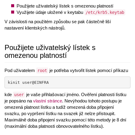
Použijete uživatelský lístek s omezenou platností
Využijete údaje uložené v keytabu
/etc/krb5.keytab
V závislosti na použitém způsobu se pak částečně liší
nastavení klientských nástrojů.
Použijete uživatelský lístek s
omezenou platností
Pod uživatelem
je potřeba vytvořit lístek pomocí příkazu
root
kinit user@EINFRA
kde
je vaše přihlašovací jméno. Ověření platnosti lístku
user
je popsáno na
vlastní stránce
. Nevýhodou tohoto postupu je
omezená platnost lístku a tudíž omezená doba připojení
svazku, po vypršení lístku na svazek již nelze přistoupit.
Maximálně doba připojení svazku pomocí této metody je 8 dní
(maximální doba platnosti obnovovatelného lístku).