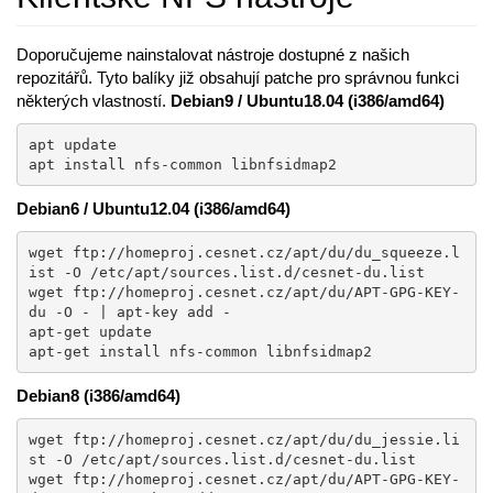
Doporučujeme nainstalovat nástroje dostupné z našich
repozitářů. Tyto balíky již obsahují patche pro správnou funkci
některých vlastností.
Debian9 / Ubuntu18.04 (i386/amd64)
apt update

apt install nfs-common libnfsidmap2
Debian6 / Ubuntu12.04 (i386/amd64)
wget ftp://homeproj.cesnet.cz/apt/du/du_squeeze.l
ist -O /etc/apt/sources.list.d/cesnet-du.list

wget ftp://homeproj.cesnet.cz/apt/du/APT-GPG-KEY-
du -O - | apt-key add -

apt-get update

apt-get install nfs-common libnfsidmap2
Debian8 (i386/amd64)
wget ftp://homeproj.cesnet.cz/apt/du/du_jessie.li
st -O /etc/apt/sources.list.d/cesnet-du.list

wget ftp://homeproj.cesnet.cz/apt/du/APT-GPG-KEY-