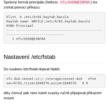
Správný formát principálu (řetězec
) lze
nfs/USER@EINFRA
získat pomocí příkazu:
klist -k /etc/krb5.keytab.bacula

Keytab name: WRFILE:/etc/krb5.keytab.bacula

KVNO Principal

---- --------------------------------------------
------------------------------

   1 nfs/USER@EINFRA
Nastavení /etc/fstab
Do souboru /etc/fstab dopsat řádek:
nfs.du4.cesnet.cz:/ /storage/cesnet-du4   nfs4   
sec=krb5,rsize=1048576,wsize=1048576   0 0
díky čemuž pak není nutné svazky ručně připojovat příkazem
mount.