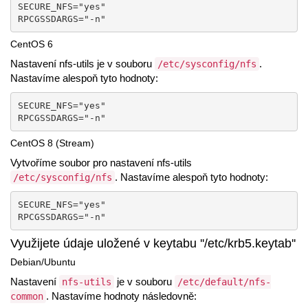
SECURE_NFS="yes"  

RPCGSSDARGS="-n"
CentOS 6
Nastavení nfs-utils je v souboru
.
/etc/sysconfig/nfs
Nastavíme alespoň tyto hodnoty:
SECURE_NFS="yes"  

RPCGSSDARGS="-n"
CentOS 8 (Stream)
Vytvoříme soubor pro nastavení nfs-utils
. Nastavíme alespoň tyto hodnoty:
/etc/sysconfig/nfs
SECURE_NFS="yes"  

RPCGSSDARGS="-n"
Využijete údaje uložené v keytabu ''/etc/krb5.keytab''
Debian/Ubuntu
Nastavení
je v souboru
nfs-utils
/etc/default/nfs-
. Nastavíme hodnoty následovně:
common