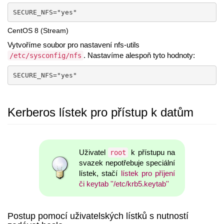
SECURE_NFS="yes"
CentOS 8 (Stream)
Vytvoříme soubor pro nastavení nfs-utils
. Nastavíme alespoň tyto hodnoty:
/etc/sysconfig/nfs
SECURE_NFS="yes"  
Kerberos lístek pro přístup k datům
Uživatel
k přístupu na
root
svazek nepotřebuje speciální
lístek, stačí
lístek pro příjení
či keytab ''/etc/krb5.keytab''
Postup pomocí uživatelských lístků s nutností