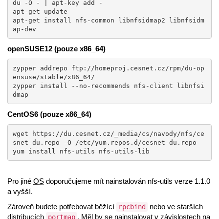
du -O - | apt-key add -

apt-get update

apt-get install nfs-common libnfsidmap2 libnfsidm
ap-dev
openSUSE12 (pouze x86_64)
zypper addrepo ftp://homeproj.cesnet.cz/rpm/du-op
ensuse/stable/x86_64/

zypper install --no-recommends nfs-client libnfsi
dmap
CentOS6 (pouze x86_64)
wget https://du.cesnet.cz/_media/cs/navody/nfs/ce
snet-du.repo -O /etc/yum.repos.d/cesnet-du.repo

yum install nfs-utils nfs-utils-lib
Pro jiné
OS
doporučujeme mít nainstalován nfs-utils verze 1.1.0
a vyšší.
Zároveň budete potřebovat běžící
nebo ve starších
rpcbind
distribucích
. Měl by se nainstalovat v závislostech na
portmap