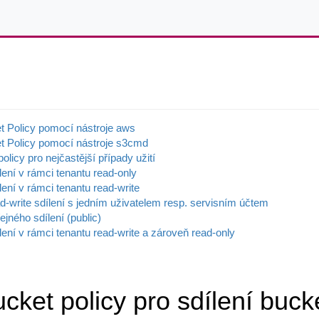
CESNET
t Policy pomocí nástroje aws
t Policy pomocí nástroje s3cmd
olicy pro nejčastější případy užití
lení v rámci tenantu read-only
lení v rámci tenantu read-write
ad-write sdílení s jedním uživatelem resp. servisním účtem
ejného sdílení (public)
ílení v rámci tenantu read-write a zároveň read-only
ucket policy pro sdílení buck