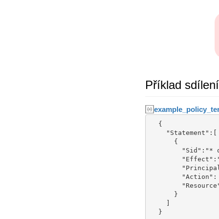
Příklad sdílen
example_policy_ten
  {

    "Statement":[

      {

        "Sid":"* on bucket-tenant-ro policy",

        "Effect":"Allow",

        "Principal": {"AWS": ["TENANT_NAME"]},

        "Action": ["s3:ListBucket","s3:GetObject"],

        "Resource":[ "arn:aws:s3:::BUCKET-NAME", "arn:aws:s3:::BUCKET-NAME/*" ]

      }

    ]

  }