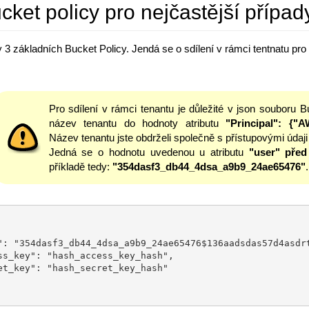
cket policy pro nejčastější případy
y 3 základních Bucket Policy. Jendá se o sdílení v rámci tentnatu pro
Pro sdílení v rámci tenantu je důležité v json souboru B
název tenantu do hodnoty atributu
"Principal": {
Název tenantu jste obdrželi společně s přístupovými údaji
Jedná se o hodnotu uvedenou u atributu
"user"
před
příkladě tedy:
"354dasf3_db44_4dsa_a9b9_24ae65476"
.