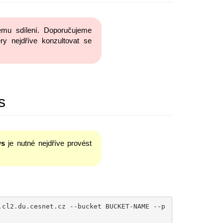
ému sdílení. Doporučujeme
ry nejdříve konzultovat se
s
ws
je nutné nejdříve provést
.cl2.du.cesnet.cz --bucket BUCKET-NAME --p