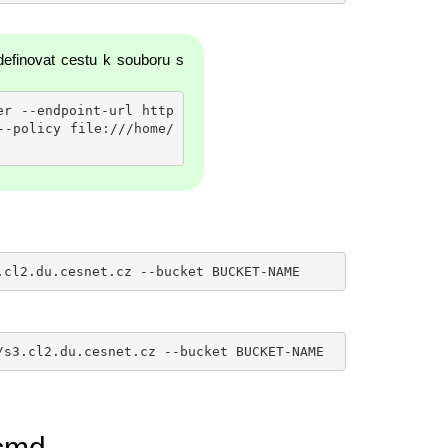
definovat cestu k souboru s
er --endpoint-url http
--policy file:///home/
.cl2.du.cesnet.cz --bucket BUCKET-NAME
/s3.cl2.du.cesnet.cz --bucket BUCKET-NAME
3cmd