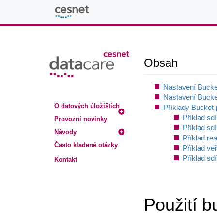
Oddělení datových úložišť 
Obsah
Nastavení Bucke
Nastavení Bucke
O datových úložištích
Příklady Bucket p
Příklad sdí
Provozní novinky
Příklad sdí
Návody
Příklad re
Často kladené otázky
Příklad veř
Příklad sd
Kontakt
Použití b