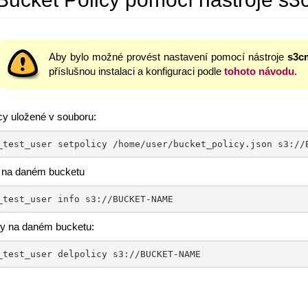
Aby bylo možné provést nastavení pomocí nástroje
s3c
příslušnou instalaci a konfiguraci podle
tohoto návodu
.
cy uložené v souboru:
_test_user setpolicy /home/user/bucket_policy.json s3://
 na daném bucketu
_test_user info s3://BUCKET-NAME
cy na daném bucketu:
_test_user delpolicy s3://BUCKET-NAME