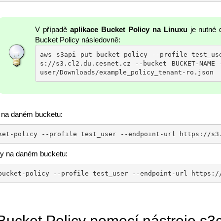
V případě
aplikace Bucket Policy na Linuxu
je nutné 
Bucket Policy následovně:
aws s3api put-bucket-policy --profile test_us
s://s3.cl2.du.cesnet.cz --bucket BUCKET-NAME 
user/Downloads/example_policy_tenant-ro.json
 na daném bucketu:
ket-policy --profile test_user --endpoint-url https://s3
cy na daném bucketu:
bucket-policy --profile test_user --endpoint-url https:/
Bucket Policy pomocí nástroje s