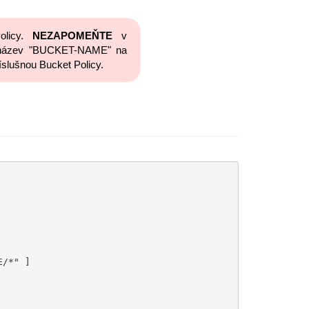
olicy.
NEZAPOMEŇTE
v
it název "BUCKET-NAME" na
říslušnou Bucket Policy.