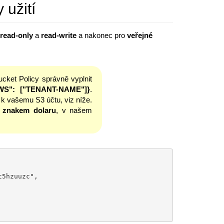
 užití
read-only
a
read-write
a nakonec pro
veřejné
ucket Policy správně vyplnit
"AWS": ["TENANT-NAME"]}
.
 k vašemu S3 účtu, viz níže.
 znakem dolaru
, v našem