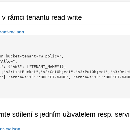
í v rámci tenantu read-write
nant-rw.json
rite sdílení s jedním uživatelem resp. ser
er-rw.json