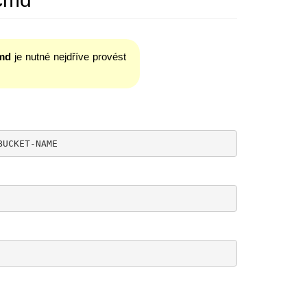
md
je nutné nejdříve provést
BUCKET-NAME