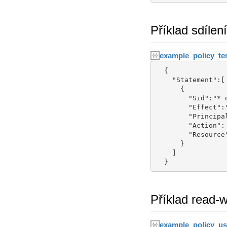
Příklad sdílen
example_policy_te
  {

    "Statement":[

      {

        "Sid":"* on bucket-tenant-rw policy",

        "Effect":"Allow",

        "Principal": {"AWS": ["TENANT_NAME"]},

        "Action": ["s3:ListBucket","s3:GetObject","s3:PutObject","s3:DeleteObject"],

        "Resource":[ "arn:aws:s3:::BUCKET-NAME", "arn:aws:s3:::BUCKET-NAME/*" ]

      }

    ]

  }
Příklad read-w
example_policy_us