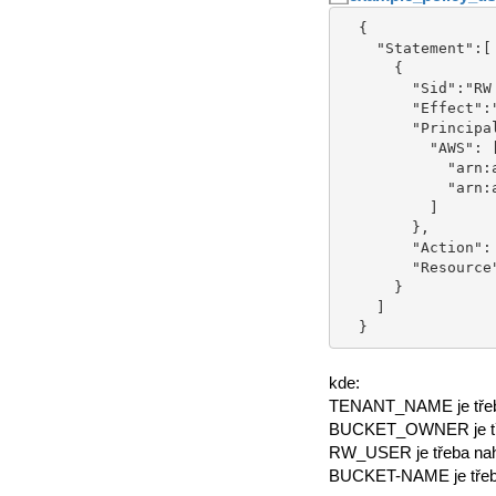
  {

    "Statement":[

      {

        "Sid":"RW for user on bucket policy",

        "Effect":"Allow",

        "Principal": {

          "AWS": [

            "arn:aws:iam::TENANT_NAME:user/BUCKET_OWNER",

            "arn:aws:iam::TENANT_NAME:user/RW_USER"

          ]

        },

        "Action": ["s3:ListBucket","s3:GetObject","s3:PutObject","s3:DeleteObject"],

        "Resource":[ "arn:aws:s3:::BUCKET-NAME", "arn:aws:s3:::BUCKET-NAME/*" ]

      }

    ]

  }
kde:
TENANT_NAME je třeba
BUCKET_OWNER je třeba 
RW_USER je třeba nahrad
BUCKET-NAME je třeba