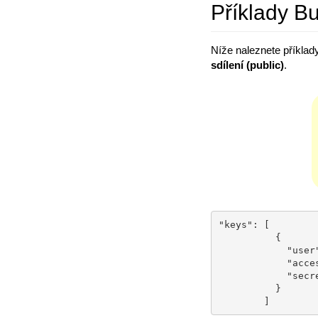
Příklady Bu
Níže naleznete příklad
sdílení (public)
.
"keys": [

          {

            "user": "354dasf3_db44_4dsa_a9b9_24ae65476$136aadsdas57d4asdrt5hzuuzc",

            "access_key": "hash_access_key_hash",

            "secret_key": "hash_secret_key_hash"

          }

        ]