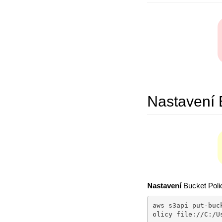
Nastavení 
Nastavení
Bucket Poli
aws s3api put-buc
olicy file://C:/U