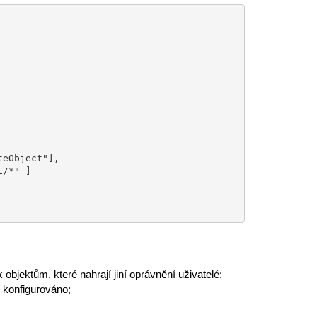
jektům, které nahrají jiní oprávnění uživatelé;
í konfigurováno;