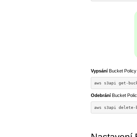
Vypsání
Bucket Policy
aws s3api get-buc
Odebrání
Bucket Poli
aws s3api delete-
Nastavení 