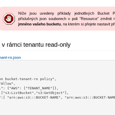
Níže jsou uvedeny příklady jednotlivých Bucket P
příslušných json souborech v poli "Resource" změn
jmnéno vašeho bucketu
, na kterém si přejete nastavit p
í v rámci tenantu read-only
ant-ro.json